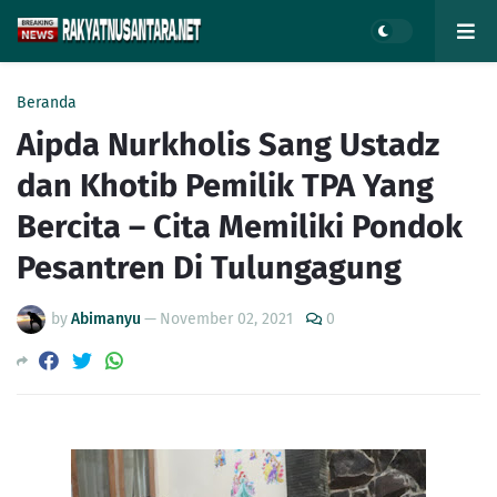
Beranda
Aipda Nurkholis Sang Ustadz
dan Khotib Pemilik TPA Yang
Bercita – Cita Memiliki Pondok
Pesantren Di Tulungagung
by
Abimanyu
—
November 02, 2021
0