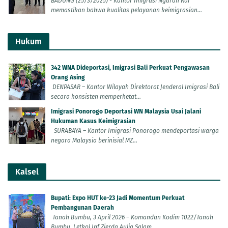
BADUNG (25/3/2025) - Kantor Imigrasi Ngurah Rai
memastikan bahwa kualitas pelayanan keimigrasian...
Hukum
342 WNA Dideportasi, Imigrasi Bali Perkuat Pengawasan
Orang Asing
DENPASAR – Kantor Wilayah Direktorat Jenderal Imigrasi Bali
secara konsisten memperketat...
Imigrasi Ponorogo Deportasi WN Malaysia Usai Jalani
Hukuman Kasus Keimigrasian
SURABAYA – Kantor Imigrasi Ponorogo mendeportasi warga
negara Malaysia berinisial MZ...
Kalsel
Bupati: Expo HUT ke-23 Jadi Momentum Perkuat
Pembangunan Daerah
Tanah Bumbu, 3 April 2026 – Komandan Kodim 1022/Tanah
Bumbu, Letkol Inf Zierda Aulia Salam,...