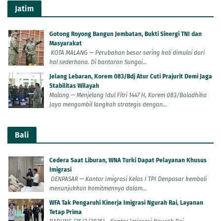
Jatim
Gotong Royong Bangun Jembatan, Bukti Sinergi TNI dan
Masyarakat
KOTA MALANG — Perubahan besar sering kali dimulai dari
hal sederhana. Di bantaran Sungai...
Jelang Lebaran, Korem 083/Bdj Atur Cuti Prajurit Demi Jaga
Stabilitas Wilayah
Malang — Menjelang Idul Fitri 1447 H, Korem 083/Baladhika
Jaya mengambil langkah strategis dengan...
Bali
Cedera Saat Liburan, WNA Turki Dapat Pelayanan Khusus
Imigrasi
DENPASAR — Kantor Imigrasi Kelas I TPI Denpasar kembali
menunjukkan komitmennya dalam...
WFA Tak Pengaruhi Kinerja Imigrasi Ngurah Rai, Layanan
Tetap Prima