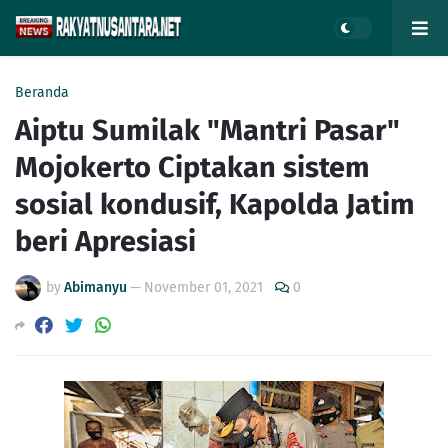
Beranda
Aiptu Sumilak "Mantri Pasar"
Mojokerto Ciptakan sistem
sosial kondusif, Kapolda Jatim
beri Apresiasi
by
Abimanyu
—
November 01, 2021
0