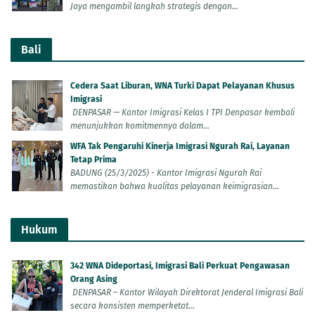
Jaya mengambil langkah strategis dengan...
Bali
Cedera Saat Liburan, WNA Turki Dapat Pelayanan Khusus
Imigrasi
DENPASAR — Kantor Imigrasi Kelas I TPI Denpasar kembali
menunjukkan komitmennya dalam...
WFA Tak Pengaruhi Kinerja Imigrasi Ngurah Rai, Layanan
Tetap Prima
BADUNG (25/3/2025) - Kantor Imigrasi Ngurah Rai
memastikan bahwa kualitas pelayanan keimigrasian...
Hukum
342 WNA Dideportasi, Imigrasi Bali Perkuat Pengawasan
Orang Asing
DENPASAR – Kantor Wilayah Direktorat Jenderal Imigrasi Bali
secara konsisten memperketat...