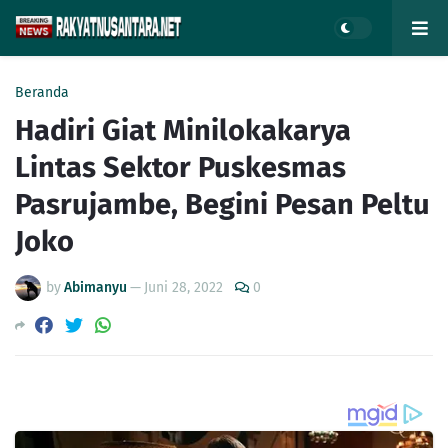
Beranda
Hadiri Giat Minilokakarya
Lintas Sektor Puskesmas
Pasrujambe, Begini Pesan Peltu
Joko
by
Abimanyu
—
Juni 28, 2022
0