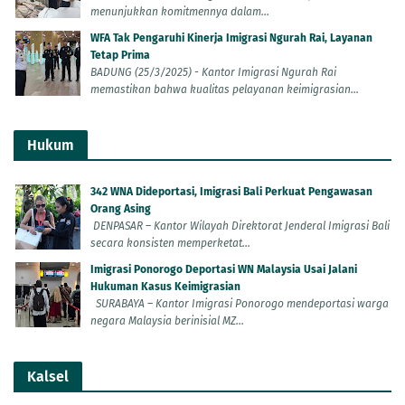
menunjukkan komitmennya dalam...
WFA Tak Pengaruhi Kinerja Imigrasi Ngurah Rai, Layanan
Tetap Prima
BADUNG (25/3/2025) - Kantor Imigrasi Ngurah Rai
memastikan bahwa kualitas pelayanan keimigrasian...
Hukum
342 WNA Dideportasi, Imigrasi Bali Perkuat Pengawasan
Orang Asing
DENPASAR – Kantor Wilayah Direktorat Jenderal Imigrasi Bali
secara konsisten memperketat...
Imigrasi Ponorogo Deportasi WN Malaysia Usai Jalani
Hukuman Kasus Keimigrasian
SURABAYA – Kantor Imigrasi Ponorogo mendeportasi warga
negara Malaysia berinisial MZ...
Kalsel