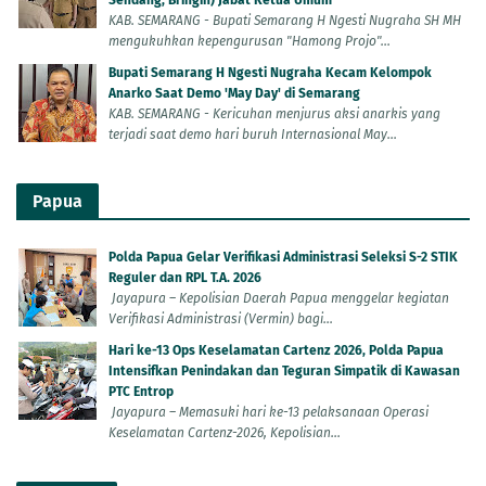
Sendang, Bringin) Jabat Ketua Umum
KAB. SEMARANG - Bupati Semarang H Ngesti Nugraha SH MH
mengukuhkan kepengurusan "Hamong Projo"...
Bupati Semarang H Ngesti Nugraha Kecam Kelompok
Anarko Saat Demo 'May Day' di Semarang
KAB. SEMARANG - Kericuhan menjurus aksi anarkis yang
terjadi saat demo hari buruh Internasional May...
Papua
Polda Papua Gelar Verifikasi Administrasi Seleksi S-2 STIK
Reguler dan RPL T.A. 2026
Jayapura – Kepolisian Daerah Papua menggelar kegiatan
Verifikasi Administrasi (Vermin) bagi...
Hari ke-13 Ops Keselamatan Cartenz 2026, Polda Papua
Intensifkan Penindakan dan Teguran Simpatik di Kawasan
PTC Entrop
Jayapura – Memasuki hari ke-13 pelaksanaan Operasi
Keselamatan Cartenz-2026, Kepolisian...