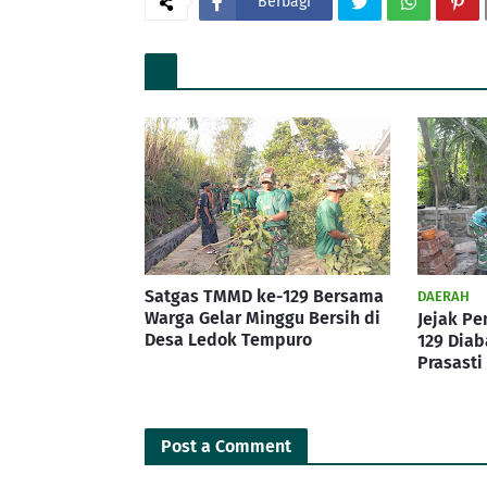
Berbagi
Satgas TMMD ke-129 Bersama
DAERAH
Warga Gelar Minggu Bersih di
Jejak P
Desa Ledok Tempuro
129 Diab
Prasasti
Post a Comment