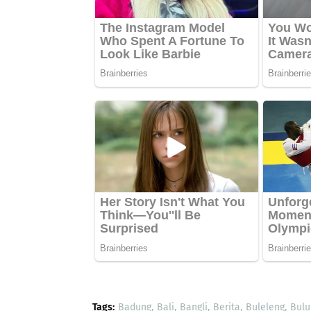
Tags:
Badung
Bali
Bangli
Berita
Buleleng
Bulu