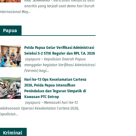
KAB. SEMARANG - Kericuhan menjurus aksi
anarkis yang terjadi saat demo hari buruh
Internasional May...
Papua
Polda Papua Gelar Verifikasi Administrasi
Seleksi S-2 STIK Reguler dan RPL T.A. 2026
Jayapura – Kepolisian Daerah Papua
menggelar kegiatan Verifikasi Administrasi
(Vermin) bagi...
Hari ke-13 Ops Keselamatan Cartenz
2026, Polda Papua Intensifkan
Penindakan dan Teguran Simpatik di
Kawasan PTC Entrop
Jayapura – Memasuki hari ke-13
pelaksanaan Operasi Keselamatan Cartenz-2026,
epolisian...
Kriminal