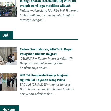
Jelang Lebaran, Korem 083/Bdj Atur Cuti
Prajurit Demi Jaga Stabilitas Wilayah
Malang — Menjelang Idul Fitri 1447 H, Korem
083/Baladhika Jaya mengambil langkah
strategis dengan...
Bali
Cedera Saat Liburan, WNA Turki Dapat
Pelayanan Khusus Imigrasi
DENPASAR — Kantor Imigrasi Kelas I TPI
Denpasar kembali menunjukkan
komitmennya dalam...
WFA Tak Pengaruhi Kinerja Imigrasi
Ngurah Rai, Layanan Tetap Prima
BADUNG (25/3/2025) - Kantor Imigrasi
Ngurah Rai memastikan bahwa kualitas
pelayanan keimigrasian...
Hukum