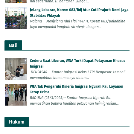
hal sederhana. Di bantaran Sungai...
Jelang Lebaran, Korem 083/Bdj Atur Cuti Prajurit Demi Jaga
Stabilitas Wilayah
Malang — Menjelang Idul Fitri 1447 H, Korem 083/Baladhika
Jaya mengambil langkah strategis dengan...
Bali
Cedera Saat Liburan, WNA Turki Dapat Pelayanan Khusus
Imigrasi
DENPASAR — Kantor Imigrasi Kelas I TPI Denpasar kembali
menunjukkan komitmennya dalam...
WFA Tak Pengaruhi Kinerja Imigrasi Ngurah Rai, Layanan
Tetap Prima
BADUNG (25/3/2025) - Kantor Imigrasi Ngurah Rai
memastikan bahwa kualitas pelayanan keimigrasian...
Hukum