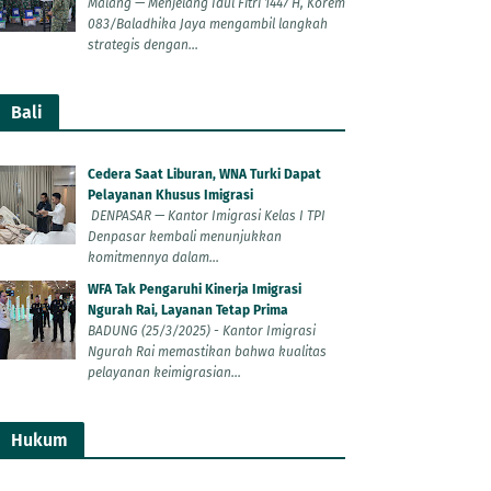
Malang — Menjelang Idul Fitri 1447 H, Korem
083/Baladhika Jaya mengambil langkah
strategis dengan...
Bali
Cedera Saat Liburan, WNA Turki Dapat
Pelayanan Khusus Imigrasi
DENPASAR — Kantor Imigrasi Kelas I TPI
Denpasar kembali menunjukkan
komitmennya dalam...
WFA Tak Pengaruhi Kinerja Imigrasi
Ngurah Rai, Layanan Tetap Prima
BADUNG (25/3/2025) - Kantor Imigrasi
Ngurah Rai memastikan bahwa kualitas
pelayanan keimigrasian...
Hukum