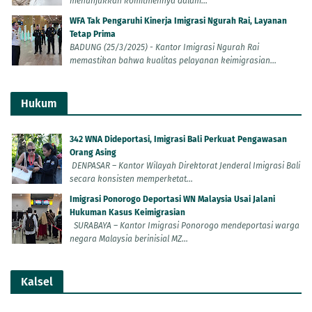
menunjukkan komitmennya dalam...
WFA Tak Pengaruhi Kinerja Imigrasi Ngurah Rai, Layanan
Tetap Prima
BADUNG (25/3/2025) - Kantor Imigrasi Ngurah Rai
memastikan bahwa kualitas pelayanan keimigrasian...
Hukum
342 WNA Dideportasi, Imigrasi Bali Perkuat Pengawasan
Orang Asing
DENPASAR – Kantor Wilayah Direktorat Jenderal Imigrasi Bali
secara konsisten memperketat...
Imigrasi Ponorogo Deportasi WN Malaysia Usai Jalani
Hukuman Kasus Keimigrasian
SURABAYA – Kantor Imigrasi Ponorogo mendeportasi warga
negara Malaysia berinisial MZ...
Kalsel