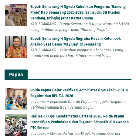
Bupati Semarang H Ngesti Kukuhkan Pengurus 'Hamong
Projo' Kab Semarang 2025-2028, Samsudin SH (Kades
Sendang, Bringin) Jabat Ketua Umum
KAB. SEMARANG - Bupati Semarang H Ngesti Nugraha SH MH
mengukuhkan kepengurusan "Hamong Projo"...
Bupati Semarang H Ngesti Nugraha Kecam Kelompok
Anarko Saat Demo 'May Day' di Semarang
KAB. SEMARANG - Kericuhan menjurus aksi anarkis yang
terjadi saat demo hari buruh Internasional May...
Papua
Polda Papua Gelar Verifikasi Administrasi Seleksi S-2 STIK
Reguler dan RPL T.A. 2026
Jayapura – Kepolisian Daerah Papua menggelar kegiatan
Verifikasi Administrasi (Vermin) bagi...
Hari ke-13 Ops Keselamatan Cartenz 2026, Polda Papua
Intensifkan Penindakan dan Teguran Simpatik di Kawasan
PTC Entrop
Jayapura – Memasuki hari ke-13 pelaksanaan Operasi