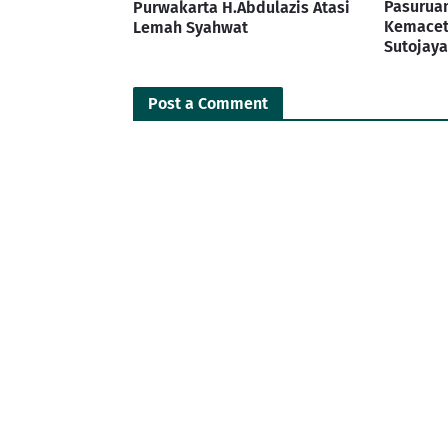
Pasuruan
Purwakarta H.Abdulazis Atasi
Kemaceta
Lemah Syahwat
Sutojay
Post a Comment