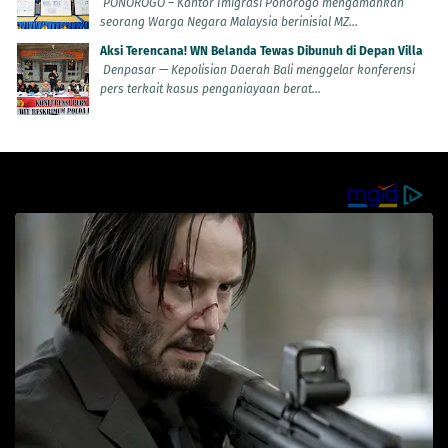
PONOROGO – Kantor Imigrasi Ponorogo mengamankan
seorang Warga Negara Malaysia berinisial MZ...
Aksi Terencana! WN Belanda Tewas Dibunuh di Depan Villa
Denpasar — Kepolisian Daerah Bali menggelar konferensi
pers terkait kasus penganiayaan berat...