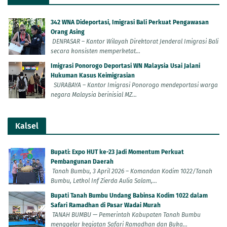
342 WNA Dideportasi, Imigrasi Bali Perkuat Pengawasan
Orang Asing
DENPASAR – Kantor Wilayah Direktorat Jenderal Imigrasi Bali
secara konsisten memperketat...
Imigrasi Ponorogo Deportasi WN Malaysia Usai Jalani
Hukuman Kasus Keimigrasian
SURABAYA – Kantor Imigrasi Ponorogo mendeportasi warga
negara Malaysia berinisial MZ...
Kalsel
Bupati: Expo HUT ke-23 Jadi Momentum Perkuat
Pembangunan Daerah
Tanah Bumbu, 3 April 2026 – Komandan Kodim 1022/Tanah
Bumbu, Letkol Inf Zierda Aulia Salam,...
Bupati Tanah Bumbu Undang Babinsa Kodim 1022 dalam
Safari Ramadhan di Pasar Wadai Murah
TANAH BUMBU — Pemerintah Kabupaten Tanah Bumbu
menggelar kegiatan Safari Ramadhan dan Buka...