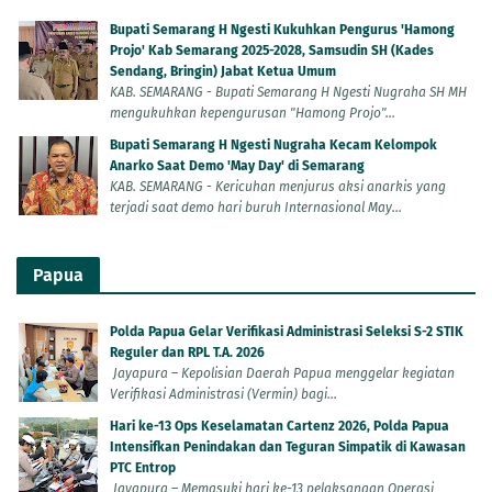
Bupati Semarang H Ngesti Kukuhkan Pengurus 'Hamong
Projo' Kab Semarang 2025-2028, Samsudin SH (Kades
Sendang, Bringin) Jabat Ketua Umum
KAB. SEMARANG - Bupati Semarang H Ngesti Nugraha SH MH
mengukuhkan kepengurusan "Hamong Projo"...
Bupati Semarang H Ngesti Nugraha Kecam Kelompok
Anarko Saat Demo 'May Day' di Semarang
KAB. SEMARANG - Kericuhan menjurus aksi anarkis yang
terjadi saat demo hari buruh Internasional May...
Papua
Polda Papua Gelar Verifikasi Administrasi Seleksi S-2 STIK
Reguler dan RPL T.A. 2026
Jayapura – Kepolisian Daerah Papua menggelar kegiatan
Verifikasi Administrasi (Vermin) bagi...
Hari ke-13 Ops Keselamatan Cartenz 2026, Polda Papua
Intensifkan Penindakan dan Teguran Simpatik di Kawasan
PTC Entrop
Jayapura – Memasuki hari ke-13 pelaksanaan Operasi