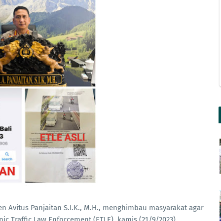
n Avitus Panjaitan S.I.K., M.H., menghimbau masyarakat agar
 Traffic Law Enforcement (ETLE), kamis (21/9/2023).