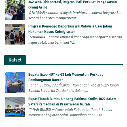
342 WNA Dideportasi, Imigrasi Bali Perkuat Pengawasan
Orang Asing
DENPASAR – Kantor Wilayah Direktorat Jenderal Imigrasi Bali
secara konsisten memperketat...
Imigrasi Ponorogo Deportasi WN Malaysia Usai Jalani
Hukuman Kasus Keimigrasian
SURABAYA – Kantor Imigrasi Ponorogo mendeportasi warga
negara Malaysia berinisial MZ...
Kalsel
Bupati: Expo HUT ke-23 Jadi Momentum Perkuat
Pembangunan Daerah
Tanah Bumbu, 3 April 2026 – Komandan Kodim 1022/Tanah
Bumbu, Letkol Inf Zierda Aulia Salam,...
Bupati Tanah Bumbu Undang Babinsa Kodim 1022 dalam
Safari Ramadhan di Pasar Wadai Murah
TANAH BUMBU — Pemerintah Kabupaten Tanah Bumbu
menggelar kegiatan Safari Ramadhan dan Buka...