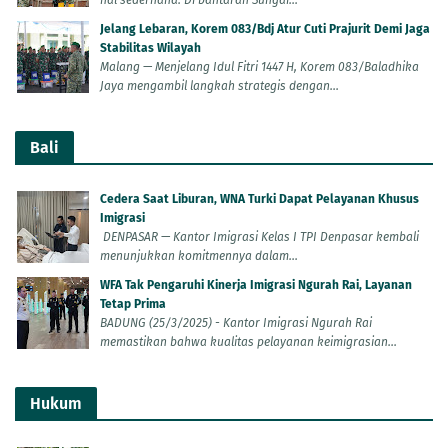
hal sederhana. Di bantaran Sungai...
Jelang Lebaran, Korem 083/Bdj Atur Cuti Prajurit Demi Jaga
Stabilitas Wilayah
Malang — Menjelang Idul Fitri 1447 H, Korem 083/Baladhika
Jaya mengambil langkah strategis dengan...
Bali
Cedera Saat Liburan, WNA Turki Dapat Pelayanan Khusus
Imigrasi
DENPASAR — Kantor Imigrasi Kelas I TPI Denpasar kembali
menunjukkan komitmennya dalam...
WFA Tak Pengaruhi Kinerja Imigrasi Ngurah Rai, Layanan
Tetap Prima
BADUNG (25/3/2025) - Kantor Imigrasi Ngurah Rai
memastikan bahwa kualitas pelayanan keimigrasian...
Hukum