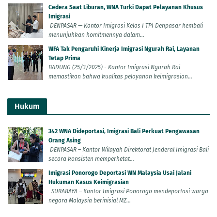
Cedera Saat Liburan, WNA Turki Dapat Pelayanan Khusus
Imigrasi
DENPASAR — Kantor Imigrasi Kelas I TPI Denpasar kembali
menunjukkan komitmennya dalam...
WFA Tak Pengaruhi Kinerja Imigrasi Ngurah Rai, Layanan
Tetap Prima
BADUNG (25/3/2025) - Kantor Imigrasi Ngurah Rai
memastikan bahwa kualitas pelayanan keimigrasian...
Hukum
342 WNA Dideportasi, Imigrasi Bali Perkuat Pengawasan
Orang Asing
DENPASAR – Kantor Wilayah Direktorat Jenderal Imigrasi Bali
secara konsisten memperketat...
Imigrasi Ponorogo Deportasi WN Malaysia Usai Jalani
Hukuman Kasus Keimigrasian
SURABAYA – Kantor Imigrasi Ponorogo mendeportasi warga
negara Malaysia berinisial MZ...