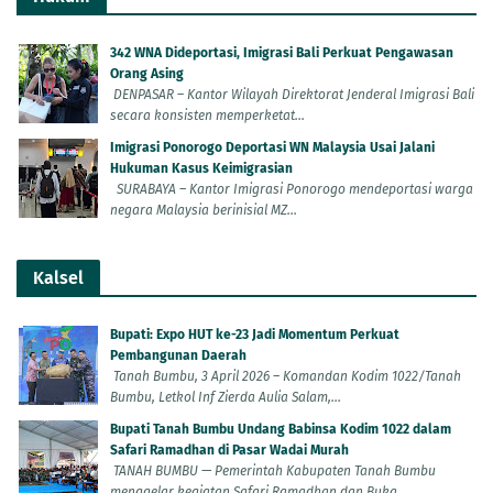
342 WNA Dideportasi, Imigrasi Bali Perkuat Pengawasan
Orang Asing
DENPASAR – Kantor Wilayah Direktorat Jenderal Imigrasi Bali
secara konsisten memperketat...
Imigrasi Ponorogo Deportasi WN Malaysia Usai Jalani
Hukuman Kasus Keimigrasian
SURABAYA – Kantor Imigrasi Ponorogo mendeportasi warga
negara Malaysia berinisial MZ...
Kalsel
Bupati: Expo HUT ke-23 Jadi Momentum Perkuat
Pembangunan Daerah
Tanah Bumbu, 3 April 2026 – Komandan Kodim 1022/Tanah
Bumbu, Letkol Inf Zierda Aulia Salam,...
Bupati Tanah Bumbu Undang Babinsa Kodim 1022 dalam
Safari Ramadhan di Pasar Wadai Murah
TANAH BUMBU — Pemerintah Kabupaten Tanah Bumbu
menggelar kegiatan Safari Ramadhan dan Buka...