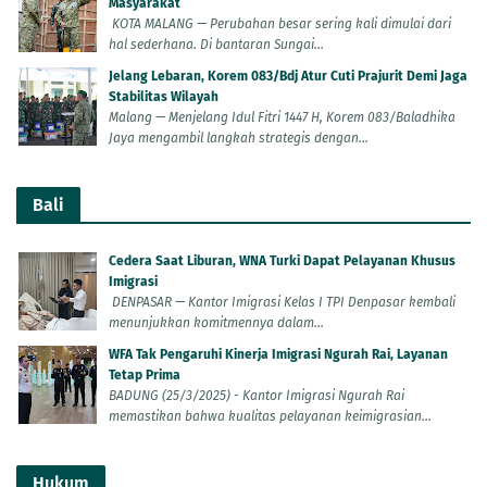
Masyarakat
KOTA MALANG — Perubahan besar sering kali dimulai dari
hal sederhana. Di bantaran Sungai...
Jelang Lebaran, Korem 083/Bdj Atur Cuti Prajurit Demi Jaga
Stabilitas Wilayah
Malang — Menjelang Idul Fitri 1447 H, Korem 083/Baladhika
Jaya mengambil langkah strategis dengan...
Bali
Cedera Saat Liburan, WNA Turki Dapat Pelayanan Khusus
Imigrasi
DENPASAR — Kantor Imigrasi Kelas I TPI Denpasar kembali
menunjukkan komitmennya dalam...
WFA Tak Pengaruhi Kinerja Imigrasi Ngurah Rai, Layanan
Tetap Prima
BADUNG (25/3/2025) - Kantor Imigrasi Ngurah Rai
memastikan bahwa kualitas pelayanan keimigrasian...
Hukum