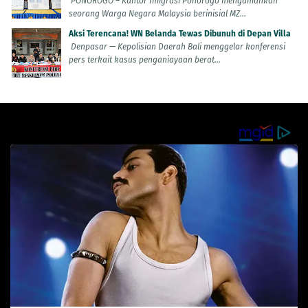
PONOROGO – Kantor Imigrasi Ponorogo mengamankan
seorang Warga Negara Malaysia berinisial MZ...
Aksi Terencana! WN Belanda Tewas Dibunuh di Depan Villa
Denpasar — Kepolisian Daerah Bali menggelar konferensi
pers terkait kasus penganiayaan berat...