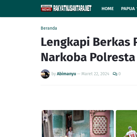
HOME
PAPUA
Beranda
Lengkapi Berkas 
Narkoba Polrest
by
Abimanyu
—
Maret 22, 2024
0