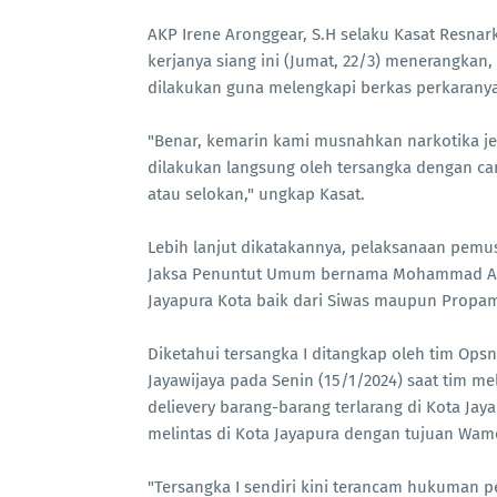
AKP Irene Aronggear, S.H selaku Kasat Resnark
kerjanya siang ini (Jumat, 22/3) menerangkan,
dilakukan guna melengkapi berkas perkarany
"Benar, kemarin kami musnahkan narkotika je
dilakukan langsung oleh tersangka dengan car
atau selokan," ungkap Kasat.
Lebih lanjut dikatakannya, pelaksanaan pemus
Jaksa Penuntut Umum bernama Mohammad Arifi
Jayapura Kota baik dari Siwas maupun Propa
Diketahui tersangka I ditangkap oleh tim Op
Jayawijaya pada Senin (15/1/2024) saat tim m
delievery barang-barang terlarang di Kota Jay
melintas di Kota Jayapura dengan tujuan Wam
"Tersangka I sendiri kini terancam hukuman p