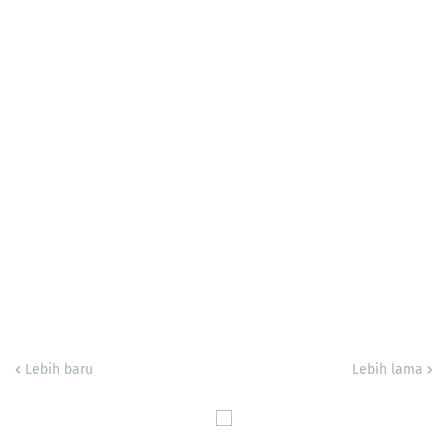
Lebih baru
Lebih lama