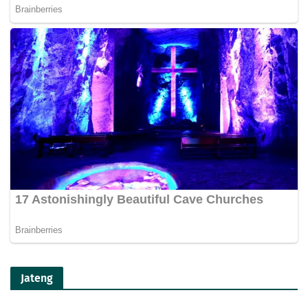
Jateng