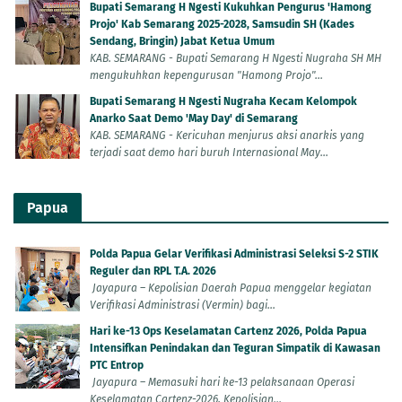
Bupati Semarang H Ngesti Kukuhkan Pengurus 'Hamong
Projo' Kab Semarang 2025-2028, Samsudin SH (Kades
Sendang, Bringin) Jabat Ketua Umum
KAB. SEMARANG - Bupati Semarang H Ngesti Nugraha SH MH
mengukuhkan kepengurusan "Hamong Projo"...
Bupati Semarang H Ngesti Nugraha Kecam Kelompok
Anarko Saat Demo 'May Day' di Semarang
KAB. SEMARANG - Kericuhan menjurus aksi anarkis yang
terjadi saat demo hari buruh Internasional May...
Papua
Polda Papua Gelar Verifikasi Administrasi Seleksi S-2 STIK
Reguler dan RPL T.A. 2026
Jayapura – Kepolisian Daerah Papua menggelar kegiatan
Verifikasi Administrasi (Vermin) bagi...
Hari ke-13 Ops Keselamatan Cartenz 2026, Polda Papua
Intensifkan Penindakan dan Teguran Simpatik di Kawasan
PTC Entrop
Jayapura – Memasuki hari ke-13 pelaksanaan Operasi
Keselamatan Cartenz-2026, Kepolisian...