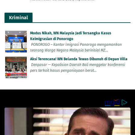
Kriminal
Modus Nikah, WN Malaysia Jadi Tersangka Kasus
Keimigrasian di Ponorogo
PONOROGO – Kantor Imigrasi Ponorogo mengamankan
seorang Warga Negara Malaysia berinisial MZ...
Aksi Terencana! WN Belanda Tewas Dibunuh di Depan Villa
Denpasar — Kepolisian Daerah Bali menggelar konferensi
pers terkait kasus penganiayaan berat...