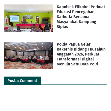
Kapolsek Elikobel Perkuat
Edukasi Pencegahan
Karhutla Bersama
Masyarakat Kampung
Sipias
Polda Papua Gelar
Rakernis Bidang TIK Tahun
Anggaran 2026, Perkuat
Transformasi Digital
Menuju Satu Data Polri
Post a Comment