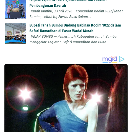
Pembangunan Daerah
Tanah Bumbu, 3 April 2026 – Komandan Kodim 1022/Tanah
Bumbu, Letkol Inf Zierda Aulia Salam,...
Bupati Tanah Bumbu Undang Babinsa Kodim 1022 dalam
Safari Ramadhan di Pasar Wadai Murah
TANAH BUMBU — Pemerintah Kabupaten Tanah Bumbu
menggelar kegiatan Safari Ramadhan dan Buka...