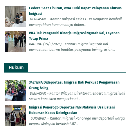
Cedera Saat Liburan, WNA Turki Dapat Pelayanan Khusus
Imigrasi
DENPASAR — Kantor Imigrasi Kelas I TPI Denpasar kembali
menunjukkan komitmennya dalam...
WFA Tak Pengaruhi Kinerja Imigrasi Ngurah Rai, Layanan
Tetap Prima
BADUNG (25/3/2025) - Kantor Imigrasi Ngurah Rai
memastikan bahwa kualitas pelayanan keimigrasian...
Hukum
342 WNA Dideportasi, Imigrasi Bali Perkuat Pengawasan
Orang Asing
DENPASAR – Kantor Wilayah Direktorat Jenderal Imigrasi Bali
secara konsisten memperketat...
Imigrasi Ponorogo Deportasi WN Malaysia Usai Jalani
Hukuman Kasus Keimigrasian
SURABAYA – Kantor Imigrasi Ponorogo mendeportasi warga
negara Malaysia berinisial MZ...