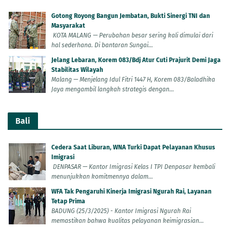
Gotong Royong Bangun Jembatan, Bukti Sinergi TNI dan
Masyarakat
KOTA MALANG — Perubahan besar sering kali dimulai dari
hal sederhana. Di bantaran Sungai...
Jelang Lebaran, Korem 083/Bdj Atur Cuti Prajurit Demi Jaga
Stabilitas Wilayah
Malang — Menjelang Idul Fitri 1447 H, Korem 083/Baladhika
Jaya mengambil langkah strategis dengan...
Bali
Cedera Saat Liburan, WNA Turki Dapat Pelayanan Khusus
Imigrasi
DENPASAR — Kantor Imigrasi Kelas I TPI Denpasar kembali
menunjukkan komitmennya dalam...
WFA Tak Pengaruhi Kinerja Imigrasi Ngurah Rai, Layanan
Tetap Prima
BADUNG (25/3/2025) - Kantor Imigrasi Ngurah Rai
memastikan bahwa kualitas pelayanan keimigrasian...