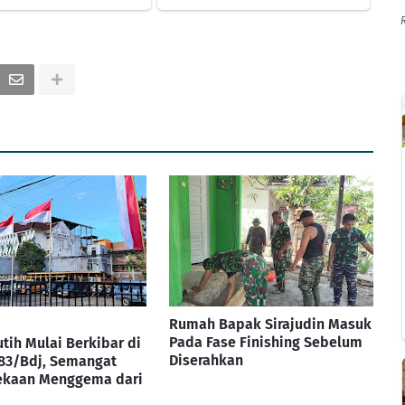
Rumah Bapak Sirajudin Masuk
Pada Fase Finishing Sebelum
tih Mulai Berkibar di
Diserahkan
83/Bdj, Semangat
kaan Menggema dari