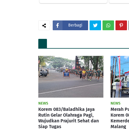
Berbagi
NEWS
NEWS
Korem 083/Baladhika Jaya
Merah Pu
Rutin Gelar Olahraga Pagi,
Korem 0
Wujudkan Prajurit Sehat dan
Kemerde
Siap Tugas
Malang