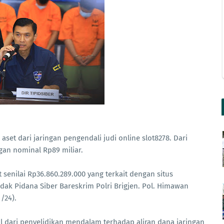
set dari jaringan pengendali judi online slot8278. Dari
gan nominal Rp89 miliar.
 senilai Rp36.860.289.000 yang terkait dengan situs
ndak Pidana Siber Bareskrim Polri Brigjen. Pol. Himawan
/24).
il dari penyelidikan mendalam terhadap aliran dana jaringan