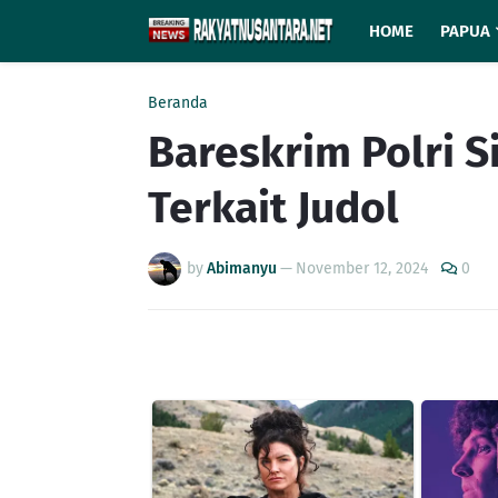
HOME
PAPUA
Beranda
Bareskrim Polri S
Terkait Judol
by
Abimanyu
—
November 12, 2024
0