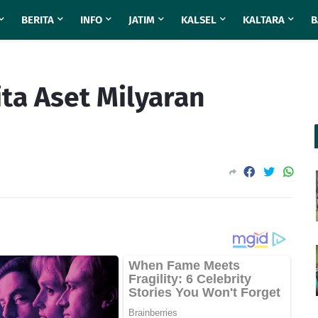
BERITA
INFO
JATIM
KALSEL
KALTARA
B
ita Aset Milyaran