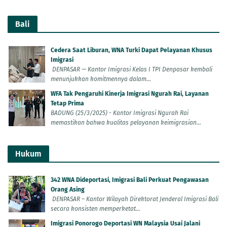
Bali
Cedera Saat Liburan, WNA Turki Dapat Pelayanan Khusus
Imigrasi
DENPASAR — Kantor Imigrasi Kelas I TPI Denpasar kembali
menunjukkan komitmennya dalam...
WFA Tak Pengaruhi Kinerja Imigrasi Ngurah Rai, Layanan
Tetap Prima
BADUNG (25/3/2025) - Kantor Imigrasi Ngurah Rai
memastikan bahwa kualitas pelayanan keimigrasian...
Hukum
342 WNA Dideportasi, Imigrasi Bali Perkuat Pengawasan
Orang Asing
DENPASAR – Kantor Wilayah Direktorat Jenderal Imigrasi Bali
secara konsisten memperketat...
Imigrasi Ponorogo Deportasi WN Malaysia Usai Jalani