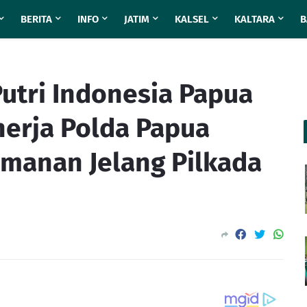
BERITA
INFO
JATIM
KALSEL
KALTARA
B
utri Indonesia Papua
nerja Polda Papua
amanan Jelang Pilkada