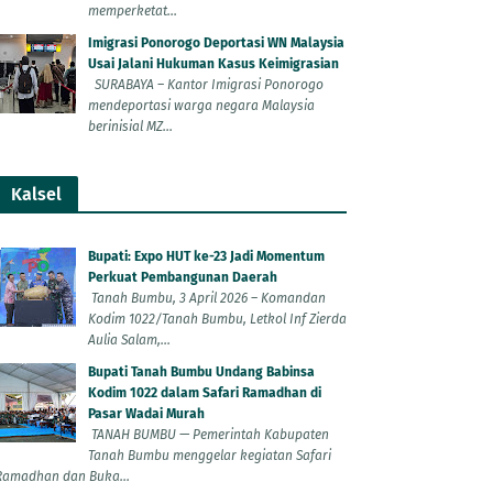
memperketat...
Imigrasi Ponorogo Deportasi WN Malaysia
Usai Jalani Hukuman Kasus Keimigrasian
SURABAYA – Kantor Imigrasi Ponorogo
mendeportasi warga negara Malaysia
berinisial MZ...
Kalsel
Bupati: Expo HUT ke-23 Jadi Momentum
Perkuat Pembangunan Daerah
Tanah Bumbu, 3 April 2026 – Komandan
Kodim 1022/Tanah Bumbu, Letkol Inf Zierda
Aulia Salam,...
Bupati Tanah Bumbu Undang Babinsa
Kodim 1022 dalam Safari Ramadhan di
Pasar Wadai Murah
TANAH BUMBU — Pemerintah Kabupaten
Tanah Bumbu menggelar kegiatan Safari
Ramadhan dan Buka...