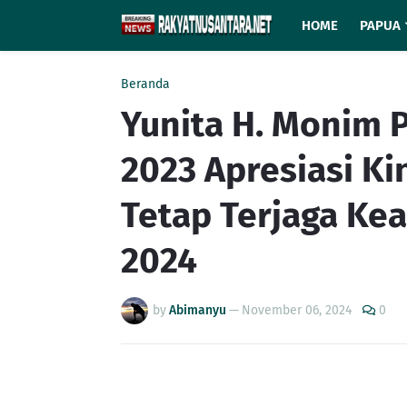
HOME
PAPUA
Beranda
Yunita H. Monim P
2023 Apresiasi Ki
Tetap Terjaga Ke
2024
by
Abimanyu
—
November 06, 2024
0