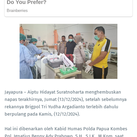
Jayapura – Aiptu Hidayat Suratnoharta menghembuskan
napas terakhirnya, Jumat (13/12/2024), setelah sebelumnya
rekannya Brigpol Tri Yudha Argadianto terlebih dahulu
berpulang pada Kamis, (12/12/2024).
Hal ini dibenarkan oleh Kabid Humas Polda Papua Kombes
Pol. Ignatius Benny Ady Prabowo, S.H., S.I.K., M.Kom. saat