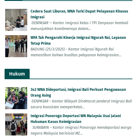
Cedera Saat Liburan, WNA Turki Dapat Pelayanan Khusus
Imigrasi
DENPASAR — Kantor Imigrasi Kelas I TPI Denpasar kembali
menunjukkan komitmennya dalam...
WFA Tak Pengaruhi Kinerja Imigrasi Ngurah Rai, Layanan
Tetap Prima
BADUNG (25/3/2025) - Kantor Imigrasi Ngurah Rai
memastikan bahwa kualitas pelayanan keimigrasian...
Hukum
342 WNA Dideportasi, Imigrasi Bali Perkuat Pengawasan
Orang Asing
DENPASAR – Kantor Wilayah Direktorat Jenderal Imigrasi Bali
secara konsisten memperketat...
Imigrasi Ponorogo Deportasi WN Malaysia Usai Jalani
Hukuman Kasus Keimigrasian
SURABAYA – Kantor Imigrasi Ponorogo mendeportasi warga
negara Malaysia berinisial MZ...