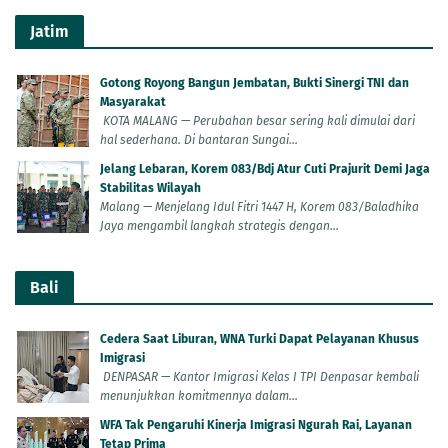
Jatim
Gotong Royong Bangun Jembatan, Bukti Sinergi TNI dan
Masyarakat
KOTA MALANG — Perubahan besar sering kali dimulai dari
hal sederhana. Di bantaran Sungai...
Jelang Lebaran, Korem 083/Bdj Atur Cuti Prajurit Demi Jaga
Stabilitas Wilayah
Malang — Menjelang Idul Fitri 1447 H, Korem 083/Baladhika
Jaya mengambil langkah strategis dengan...
Bali
Cedera Saat Liburan, WNA Turki Dapat Pelayanan Khusus
Imigrasi
DENPASAR — Kantor Imigrasi Kelas I TPI Denpasar kembali
menunjukkan komitmennya dalam...
WFA Tak Pengaruhi Kinerja Imigrasi Ngurah Rai, Layanan
Tetap Prima