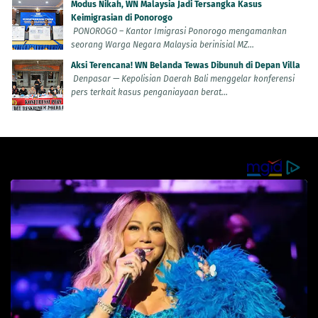
Modus Nikah, WN Malaysia Jadi Tersangka Kasus
Keimigrasian di Ponorogo
PONOROGO – Kantor Imigrasi Ponorogo mengamankan
seorang Warga Negara Malaysia berinisial MZ...
Aksi Terencana! WN Belanda Tewas Dibunuh di Depan Villa
Denpasar — Kepolisian Daerah Bali menggelar konferensi
pers terkait kasus penganiayaan berat...