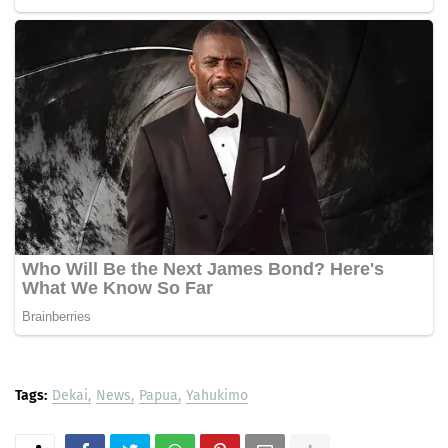
Tags:
Dekai
News
Papua
Yahukimo