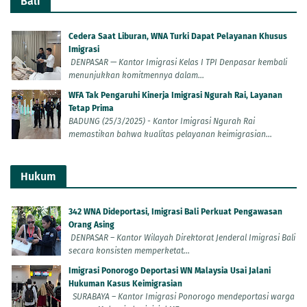
Bali
Cedera Saat Liburan, WNA Turki Dapat Pelayanan Khusus
Imigrasi
DENPASAR — Kantor Imigrasi Kelas I TPI Denpasar kembali
menunjukkan komitmennya dalam...
WFA Tak Pengaruhi Kinerja Imigrasi Ngurah Rai, Layanan
Tetap Prima
BADUNG (25/3/2025) - Kantor Imigrasi Ngurah Rai
memastikan bahwa kualitas pelayanan keimigrasian...
Hukum
342 WNA Dideportasi, Imigrasi Bali Perkuat Pengawasan
Orang Asing
DENPASAR – Kantor Wilayah Direktorat Jenderal Imigrasi Bali
secara konsisten memperketat...
Imigrasi Ponorogo Deportasi WN Malaysia Usai Jalani
Hukuman Kasus Keimigrasian
SURABAYA – Kantor Imigrasi Ponorogo mendeportasi warga