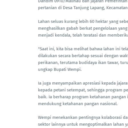
Dandim 0910/Malinau dan jajaran Pemerintah
pertanian di Desa Tanjung Lapang, Kecamatan 
Lahan seluas kurang lebih 60 hektar yang seb
menghasilkan gabah berkat pengelolaan yang l
menjadi kendala, telah teratasi dan memberika
"Saat ini, kita bisa melihat bahwa lahan in
dilakukan secara bertahap sesuai dengan waktu
perikanan, terutama budidaya ikan tawar, turu
ungkap Bupati Wempi.
Ia juga menyampaikan apresiasi kepada jaja
kepada petani setempat, sehingga program p
baik. Ia berharap program ketahanan pangan 
mendukung ketahanan pangan nasional.
Wempi menekankan pentingnya kolaborasi dan
sektor lainnya untuk mengoptimalkan lahan y