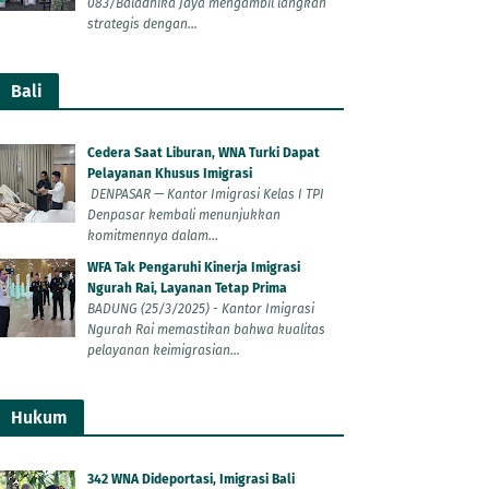
083/Baladhika Jaya mengambil langkah
strategis dengan...
Bali
Cedera Saat Liburan, WNA Turki Dapat
Pelayanan Khusus Imigrasi
DENPASAR — Kantor Imigrasi Kelas I TPI
Denpasar kembali menunjukkan
komitmennya dalam...
WFA Tak Pengaruhi Kinerja Imigrasi
Ngurah Rai, Layanan Tetap Prima
BADUNG (25/3/2025) - Kantor Imigrasi
Ngurah Rai memastikan bahwa kualitas
pelayanan keimigrasian...
Hukum
342 WNA Dideportasi, Imigrasi Bali