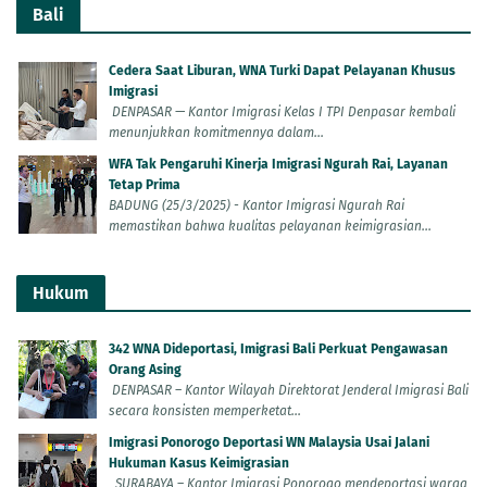
Bali
Cedera Saat Liburan, WNA Turki Dapat Pelayanan Khusus
Imigrasi
DENPASAR — Kantor Imigrasi Kelas I TPI Denpasar kembali
menunjukkan komitmennya dalam...
WFA Tak Pengaruhi Kinerja Imigrasi Ngurah Rai, Layanan
Tetap Prima
BADUNG (25/3/2025) - Kantor Imigrasi Ngurah Rai
memastikan bahwa kualitas pelayanan keimigrasian...
Hukum
342 WNA Dideportasi, Imigrasi Bali Perkuat Pengawasan
Orang Asing
DENPASAR – Kantor Wilayah Direktorat Jenderal Imigrasi Bali
secara konsisten memperketat...
Imigrasi Ponorogo Deportasi WN Malaysia Usai Jalani
Hukuman Kasus Keimigrasian
SURABAYA – Kantor Imigrasi Ponorogo mendeportasi warga