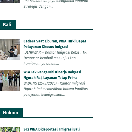
083/Baladhika Jaya mengambil langkah
strategis dengan...
Bali
Cedera Saat Liburan, WNA Turki Dapat
Pelayanan Khusus Imigrasi
DENPASAR — Kantor Imigrasi Kelas I TPI
Denpasar kembali menunjukkan
komitmennya dalam...
WFA Tak Pengaruhi Kinerja Imigrasi
Ngurah Rai, Layanan Tetap Prima
BADUNG (25/3/2025) - Kantor Imigrasi
Ngurah Rai memastikan bahwa kualitas
pelayanan keimigrasian...
Hukum
342 WNA Dideportasi, Imigrasi Bali