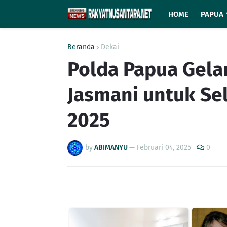
HOME
PAPUA
Beranda
Dekai
Polda Papua Gela
Jasmani untuk Sel
2025
by
ABIMANYU
—
Februari 04, 2025
0