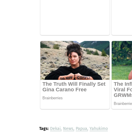
Tags:
Dekai
News
Papua
Yahukimo