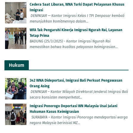
Cedera Saat Liburan, WNA Turki Dapat Pelayanan Khusus
Imigrasi
DENPASAR — Kantor Imigrasi Kelas I TPI Denpasar kembali
menunjukkan komitmennya dalam...
WFA Tak Pengaruhi Kinerja Imigrasi Ngurah Rai, Layanan
Tetap Prima
BADUNG (25/3/2025) - Kantor Imigrasi Ngurah Rai
memastikan bahwa kualitas pelayanan keimigrasian...
Hukum
342 WNA Dideportasi, Imigrasi Bali Perkuat Pengawasan
Orang Asing
DENPASAR – Kantor Wilayah Direktorat Jenderal Imigrasi Bali
secara konsisten memperketat...
Imigrasi Ponorogo Deportasi WN Malaysia Usai Jalani
Hukuman Kasus Keimigrasian
SURABAYA – Kantor Imigrasi Ponorogo mendeportasi warga
negara Malaysia berinisial MZ...