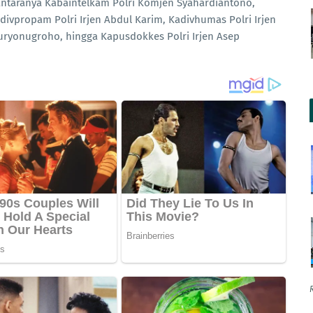
antaranya Kabaintelkam Polri Komjen Syahardiantono,
ivpropam Polri Irjen Abdul Karim, Kadivhumas Polri Irjen
Suryonugroho, hingga Kapusdokkes Polri Irjen Asep