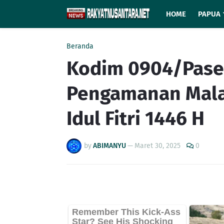
HOME
PAPUA
Beranda
Kodim 0904/Paser
Pengamanan Mala
Idul Fitri 1446 H
by
ABIMANYU
—
Maret 30, 2025
0