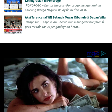
Keimigrasian di Ponorogo
PONOROGO – Kantor Imigrasi Ponorogo mengamankan
seorang Warga Negara Malaysia berinisial MZ...
Aksi Terencana! WN Belanda Tewas Dibunuh di Depan Villa
Denpasar — Kepolisian Daerah Bali menggelar konferensi
pers terkait kasus penganiayaan berat...