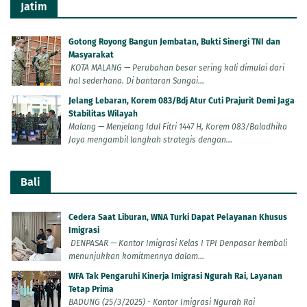
Jatim
Gotong Royong Bangun Jembatan, Bukti Sinergi TNI dan
Masyarakat
KOTA MALANG — Perubahan besar sering kali dimulai dari
hal sederhana. Di bantaran Sungai...
Jelang Lebaran, Korem 083/Bdj Atur Cuti Prajurit Demi Jaga
Stabilitas Wilayah
Malang — Menjelang Idul Fitri 1447 H, Korem 083/Baladhika
Jaya mengambil langkah strategis dengan...
Bali
Cedera Saat Liburan, WNA Turki Dapat Pelayanan Khusus
Imigrasi
DENPASAR — Kantor Imigrasi Kelas I TPI Denpasar kembali
menunjukkan komitmennya dalam...
WFA Tak Pengaruhi Kinerja Imigrasi Ngurah Rai, Layanan
Tetap Prima
BADUNG (25/3/2025) - Kantor Imigrasi Ngurah Rai