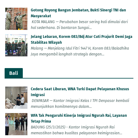
Gotong Royong Bangun Jembatan, Bukti Sinergi TNI dan
Masyarakat
KOTA MALANG — Perubahan besar sering kali dimulai dari
hal sederhana. Di bantaran Sungai...
Jelang Lebaran, Korem 083/Bdj Atur Cuti Prajurit Demi Jaga
Stabilitas Wilayah
Malang — Menjelang Idul Fitri 1447 H, Korem 083/Baladhika
Jaya mengambil langkah strategis dengan...
Bali
Cedera Saat Liburan, WNA Turki Dapat Pelayanan Khusus
Imigrasi
DENPASAR — Kantor Imigrasi Kelas I TPI Denpasar kembali
menunjukkan komitmennya dalam...
WFA Tak Pengaruhi Kinerja Imigrasi Ngurah Rai, Layanan
Tetap Prima
BADUNG (25/3/2025) - Kantor Imigrasi Ngurah Rai
memastikan bahwa kualitas pelayanan keimigrasian...