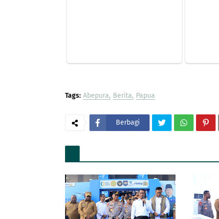
Tags:
Abepura
Berita
Papua
Berbagi