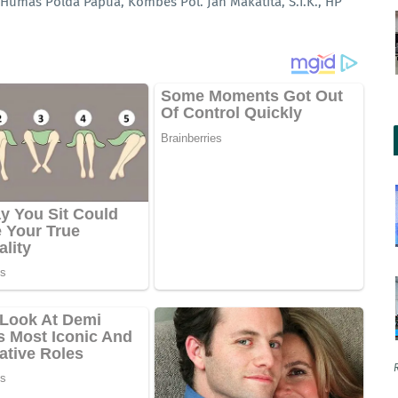
Humas Polda Papua, Kombes Pol. Jan Makatita, S.I.K., HP