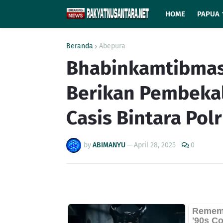
HOME
PAPUA
Beranda
Abepura
Bhabinkamtibma
Berikan Pembeka
Casis Bintara Pol
by
ABIMANYU
—
April 28, 2025
0