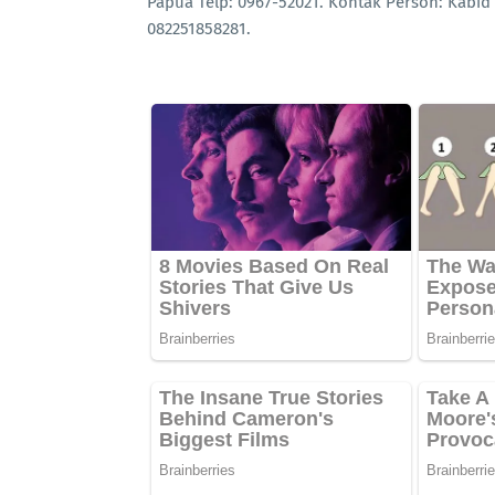
Papua Telp: 0967-52021. Kontak Person: Kabid 
082251858281.