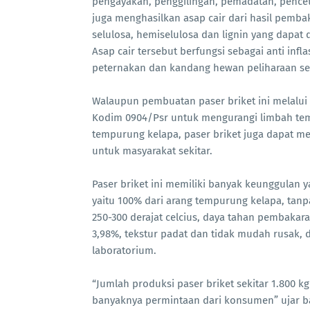
pengayakan, penggilingan, pemadatan, pence
juga menghasilkan asap cair dari hasil pem
selulosa, hemiselulosa dan lignin yang dapat
Asap cair tersebut berfungsi sebagai anti infl
peternakan dan kandang hewan peliharaan s
Walaupun pembuatan paser briket ini melalui
Kodim 0904/Psr untuk mengurangi limbah tem
tempurung kelapa, paser briket juga dapat 
untuk masyarakat sekitar.
Paser briket ini memiliki banyak keunggulan y
yaitu 100% dari arang tempurung kelapa, tan
250-300 derajat celcius, daya tahan pembakara
3,98%, tekstur padat dan tidak mudah rusak, d
laboratorium.
“Jumlah produksi paser briket sekitar 1.800 k
banyaknya permintaan dari konsumen” ujar b