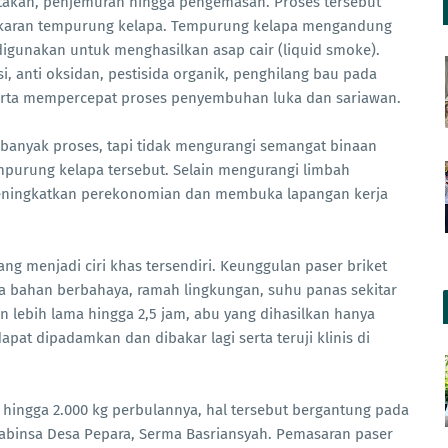
takan, penjemuran hingga pengemasan. Proses tersebut
bakaran tempurung kelapa. Tempurung kelapa mengandung
 digunakan untuk menghasilkan asap cair (liquid smoke).
asi, anti oksidan, pestisida organik, penghilang bau pada
erta mempercepat proses penyembuhan luka dan sariawan.
 banyak proses, tapi tidak mengurangi semangat binaan
purung kelapa tersebut. Selain mengurangi limbah
meningkatkan perekonomian dan membuka lapangan kerja
ang menjadi ciri khas tersendiri. Keunggulan paser briket
pa bahan berbahaya, ramah lingkungan, suhu panas sekitar
n lebih lama hingga 2,5 jam, abu yang dihasilkan hanya
apat dipadamkan dan dibakar lagi serta teruji klinis di
g hingga 2.000 kg perbulannya, hal tersebut bergantung pada
abinsa Desa Pepara, Serma Basriansyah. Pemasaran paser