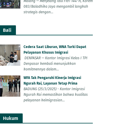
Malang — Menjelang Idul Fitri 1447 H, Korem
083/Baladhika Jaya mengambil langkah
strategis dengan...
Bali
Cedera Saat Liburan, WNA Turki Dapat
Pelayanan Khusus Imigrasi
DENPASAR — Kantor Imigrasi Kelas I TPI
Denpasar kembali menunjukkan
komitmennya dalam...
WFA Tak Pengaruhi Kinerja Imigrasi
Ngurah Rai, Layanan Tetap Prima
BADUNG (25/3/2025) - Kantor Imigrasi
Ngurah Rai memastikan bahwa kualitas
pelayanan keimigrasian...
Hukum