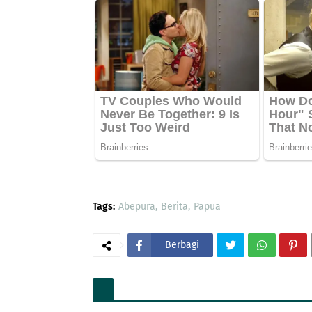
Tags:
Abepura
Berita
Papua
Berbagi