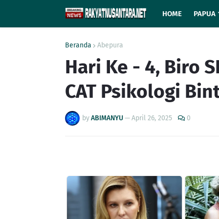
HOME
PAPUA
Beranda
Abepura
Hari Ke - 4, Biro
CAT Psikologi Bint
by
ABIMANYU
—
April 26, 2025
0