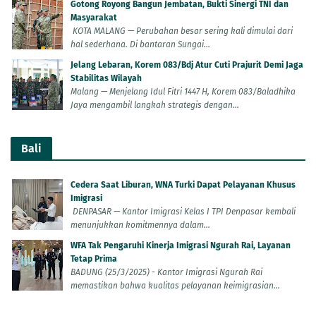
Gotong Royong Bangun Jembatan, Bukti Sinergi TNI dan
Masyarakat
KOTA MALANG — Perubahan besar sering kali dimulai dari
hal sederhana. Di bantaran Sungai...
Jelang Lebaran, Korem 083/Bdj Atur Cuti Prajurit Demi Jaga
Stabilitas Wilayah
Malang — Menjelang Idul Fitri 1447 H, Korem 083/Baladhika
Jaya mengambil langkah strategis dengan...
Bali
Cedera Saat Liburan, WNA Turki Dapat Pelayanan Khusus
Imigrasi
DENPASAR — Kantor Imigrasi Kelas I TPI Denpasar kembali
menunjukkan komitmennya dalam...
WFA Tak Pengaruhi Kinerja Imigrasi Ngurah Rai, Layanan
Tetap Prima
BADUNG (25/3/2025) - Kantor Imigrasi Ngurah Rai
memastikan bahwa kualitas pelayanan keimigrasian...