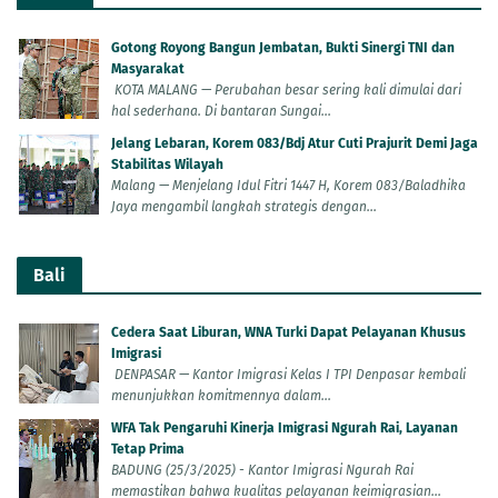
Gotong Royong Bangun Jembatan, Bukti Sinergi TNI dan
Masyarakat
KOTA MALANG — Perubahan besar sering kali dimulai dari
hal sederhana. Di bantaran Sungai...
Jelang Lebaran, Korem 083/Bdj Atur Cuti Prajurit Demi Jaga
Stabilitas Wilayah
Malang — Menjelang Idul Fitri 1447 H, Korem 083/Baladhika
Jaya mengambil langkah strategis dengan...
Bali
Cedera Saat Liburan, WNA Turki Dapat Pelayanan Khusus
Imigrasi
DENPASAR — Kantor Imigrasi Kelas I TPI Denpasar kembali
menunjukkan komitmennya dalam...
WFA Tak Pengaruhi Kinerja Imigrasi Ngurah Rai, Layanan
Tetap Prima
BADUNG (25/3/2025) - Kantor Imigrasi Ngurah Rai
memastikan bahwa kualitas pelayanan keimigrasian...