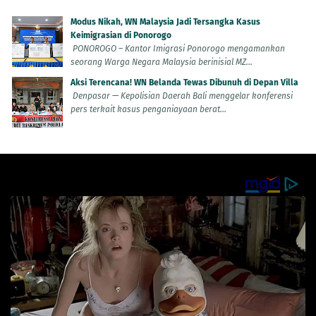
Modus Nikah, WN Malaysia Jadi Tersangka Kasus
Keimigrasian di Ponorogo
PONOROGO – Kantor Imigrasi Ponorogo mengamankan
seorang Warga Negara Malaysia berinisial MZ...
Aksi Terencana! WN Belanda Tewas Dibunuh di Depan Villa
Denpasar — Kepolisian Daerah Bali menggelar konferensi
pers terkait kasus penganiayaan berat...