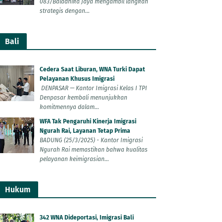
083/Baladhika Jaya mengambil langkah
strategis dengan...
Bali
Cedera Saat Liburan, WNA Turki Dapat
Pelayanan Khusus Imigrasi
DENPASAR — Kantor Imigrasi Kelas I TPI
Denpasar kembali menunjukkan
komitmennya dalam...
WFA Tak Pengaruhi Kinerja Imigrasi
Ngurah Rai, Layanan Tetap Prima
BADUNG (25/3/2025) - Kantor Imigrasi
Ngurah Rai memastikan bahwa kualitas
pelayanan keimigrasian...
Hukum
342 WNA Dideportasi, Imigrasi Bali