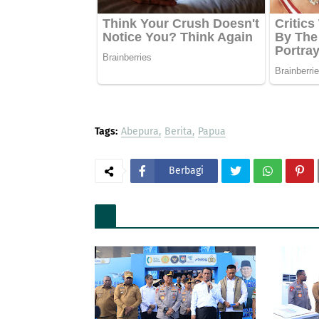
Tags:
Abepura
Berita
Papua
Berbagi