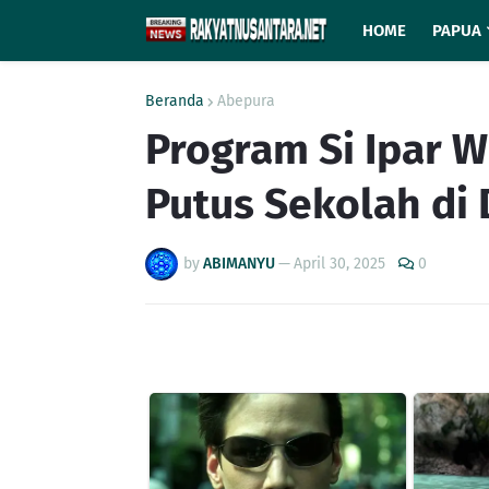
HOME
PAPUA
Beranda
Abepura
Program Si Ipar 
Putus Sekolah di 
by
ABIMANYU
—
April 30, 2025
0