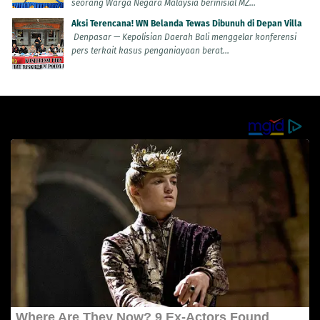
seorang Warga Negara Malaysia berinisial MZ...
Aksi Terencana! WN Belanda Tewas Dibunuh di Depan Villa
Denpasar — Kepolisian Daerah Bali menggelar konferensi
pers terkait kasus penganiayaan berat...