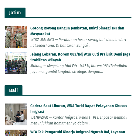
Jatim
Gotong Royong Bangun Jembatan, Bukti Sinergi TNI dan
Masyarakat
KOTA MALANG — Perubahan besar sering kali dimulai dari
hal sederhana. Di bantaran Sungai...
Jelang Lebaran, Korem 083/Bdj Atur Cuti Prajurit Demi Jaga
Stabilitas Wilayah
Malang — Menjelang Idul Fitri 1447 H, Korem 083/Baladhika
Jaya mengambil langkah strategis dengan...
Bali
Cedera Saat Liburan, WNA Turki Dapat Pelayanan Khusus
Imigrasi
DENPASAR — Kantor Imigrasi Kelas I TPI Denpasar kembali
menunjukkan komitmennya dalam...
WFA Tak Pengaruhi Kinerja Imigrasi Ngurah Rai, Layanan