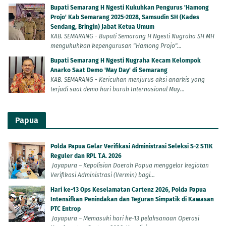
Bupati Semarang H Ngesti Kukuhkan Pengurus 'Hamong
Projo' Kab Semarang 2025-2028, Samsudin SH (Kades
Sendang, Bringin) Jabat Ketua Umum
KAB. SEMARANG - Bupati Semarang H Ngesti Nugraha SH MH
mengukuhkan kepengurusan "Hamong Projo"...
Bupati Semarang H Ngesti Nugraha Kecam Kelompok
Anarko Saat Demo 'May Day' di Semarang
KAB. SEMARANG - Kericuhan menjurus aksi anarkis yang
terjadi saat demo hari buruh Internasional May...
Papua
Polda Papua Gelar Verifikasi Administrasi Seleksi S-2 STIK
Reguler dan RPL T.A. 2026
Jayapura – Kepolisian Daerah Papua menggelar kegiatan
Verifikasi Administrasi (Vermin) bagi...
Hari ke-13 Ops Keselamatan Cartenz 2026, Polda Papua
Intensifkan Penindakan dan Teguran Simpatik di Kawasan
PTC Entrop
Jayapura – Memasuki hari ke-13 pelaksanaan Operasi