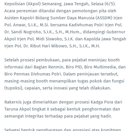
Kepolisian (Akpol) Semarang, Jawa Tengah, Selasa (6/5).
Acara peresmian ditandai dengan pemotongan pita oleh
Asisten Kapolri Bidang Sumber Daya Manusia (ASSDM) Irjen
Pol. Anwar, S.I.K., M.Si. bersama Kadivhumas Polri Irjen Pol.
Dr. Sandi Nugroho, S.I.K., S.H., M.Hum., didampingi Gubernur
Akpol Irjen Pol. Midi Siswoko, S.I.K. dan Kapolda Jawa Tengah
Irjen Pol. Dr. Ribut Hari Wibowo, S.H., S.I.K., M.H.
Setelah prosesi pembukaan, para pejabat meninjau booth
informasi dari Bagian Renmin, Biro PID, Biro Multimedia, dan
Biro Penmas Divhumas Polri. Dalam peninjauan tersebut,
masing-masing booth menampilkan tugas pokok dan fungsi
(tupoksi), capaian, serta inovasi yang telah dilakukan.
Rakernis juga dimeriahkan dengan prosesi Kadga Pora dari
Taruna Akpol tingkat II sebagai bentuk penghormatan dan
semangat integritas terhadap para pejabat yang hadir.
Sebagai bentuk penghargaan dan apresiasi atas komitmen