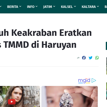
BERITA
INFO
JATIM
KALSEL
KALTARA
B
uh Keakraban Eratkan
as TMMD di Haruyan