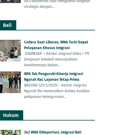
083/Baladhika Jaya mengambil langkah
strategis dengan...
Bali
Cedera Saat Liburan, WNA Turki Dapat
Pelayanan Khusus Imigrasi
DENPASAR — Kantor Imigrasi Kelas I TPI
Denpasar kembali menunjukkan
komitmennya dalam...
WFA Tak Pengaruhi Kinerja Imigrasi
Ngurah Rai, Layanan Tetap Prima
BADUNG (25/3/2025) - Kantor Imigrasi
Ngurah Rai memastikan bahwa kualitas
pelayanan keimigrasian...
Hukum
342 WNA Dideportasi, Imigrasi Bali