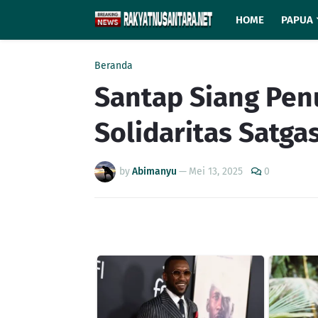
HOME
PAPUA
Beranda
Santap Siang Pen
Solidaritas Satg
by
Abimanyu
—
Mei 13, 2025
0