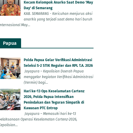
Kecam Kelompok Anarko Saat Demo 'May
Day' di Semarang
KAB. SEMARANG - Kericuhan menjurus aksi
anarkis yang terjadi saat demo hari buruh
Internasional May...
Papua
Polda Papua Gelar Verifikasi Administrasi
Seleksi S-2 STIK Reguler dan RPL T.A. 2026
Jayapura – Kepolisian Daerah Papua
menggelar kegiatan Verifikasi Administrasi
(Vermin) bagi...
Hari ke-13 Ops Keselamatan Cartenz
2026, Polda Papua Intensifkan
Penindakan dan Teguran Simpatik di
Kawasan PTC Entrop
Jayapura – Memasuki hari ke-13
pelaksanaan Operasi Keselamatan Cartenz-2026,
epolisian...