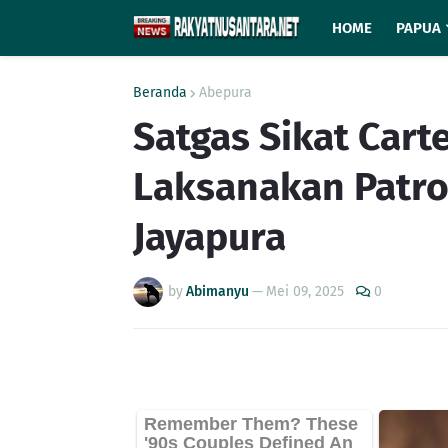
HOME
PAPUA
Beranda
Abepura
Satgas Sikat Cart
Laksanakan Patrol
Jayapura
by
Abimanyu
—
Mei 09, 2025
0