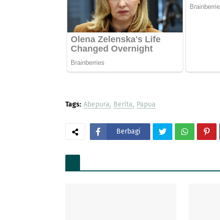
Tags:
Abepura
Berita
Papua
Berbagi