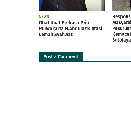
Respons
NEWS
Masyarak
Obat Kuat Perkasa Pria
Pasuruan
Purwakarta H.Abdulazis Atasi
Kemaceta
Lemah Syahwat
Sutojay
Post a Comment