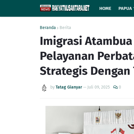
HOME
PAPUA
Beranda
Berita
Imigrasi Atambua
Pelayanan Perba
Strategis Dengan
by
Tatag Gianyar
—
Juli 09, 2025
0