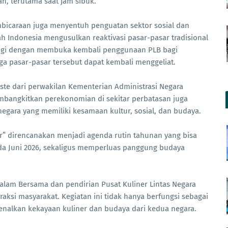
n, terutama saat jam sibuk.
bicaraan juga menyentuh penguatan sektor sosial dan
h Indonesia mengusulkan reaktivasi pasar-pasar tradisional
iringi dengan membuka kembali penggunaan PLB bagi
ga pasar-pasar tersebut dapat kembali menggeliat.
ste dari perwakilan Kementerian Administrasi Negara
mbangkitkan perekonomian di sekitar perbatasan juga
egara yang memiliki kesamaan kultur, sosial, dan budaya.
mor” direncanakan menjadi agenda rutin tahunan yang bisa
ada Juni 2026, sekaligus memperluas panggung budaya
alam Bersama dan pendirian Pusat Kuliner Lintas Negara
aksi masyarakat. Kegiatan ini tidak hanya berfungsi sebagai
kenalkan kekayaan kuliner dan budaya dari kedua negara.