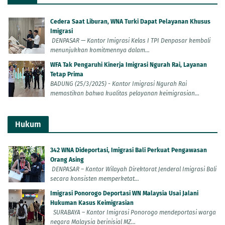
Cedera Saat Liburan, WNA Turki Dapat Pelayanan Khusus
Imigrasi
DENPASAR — Kantor Imigrasi Kelas I TPI Denpasar kembali
menunjukkan komitmennya dalam...
WFA Tak Pengaruhi Kinerja Imigrasi Ngurah Rai, Layanan
Tetap Prima
BADUNG (25/3/2025) - Kantor Imigrasi Ngurah Rai
memastikan bahwa kualitas pelayanan keimigrasian...
Hukum
342 WNA Dideportasi, Imigrasi Bali Perkuat Pengawasan
Orang Asing
DENPASAR – Kantor Wilayah Direktorat Jenderal Imigrasi Bali
secara konsisten memperketat...
Imigrasi Ponorogo Deportasi WN Malaysia Usai Jalani
Hukuman Kasus Keimigrasian
SURABAYA – Kantor Imigrasi Ponorogo mendeportasi warga
negara Malaysia berinisial MZ...