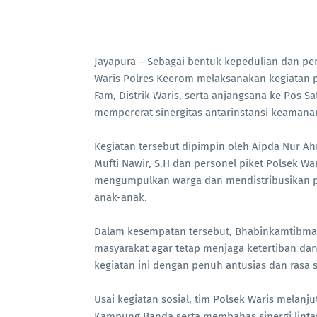
Jayapura – Sebagai bentuk kepedulian dan pe
Waris Polres Keerom melaksanakan kegiatan 
Fam, Distrik Waris, serta anjangsana ke Pos 
mempererat sinergitas antarinstansi keamanan
Kegiatan tersebut dipimpin oleh Aipda Nur 
Mufti Nawir, S.H dan personel piket Polsek Wa
mengumpulkan warga dan mendistribusikan pa
anak-anak.
Dalam kesempatan tersebut, Bhabinkamtibm
masyarakat agar tetap menjaga ketertiban d
kegiatan ini dengan penuh antusias dan rasa 
Usai kegiatan sosial, tim Polsek Waris melanj
Kampung Banda serta membahas sinergi linta